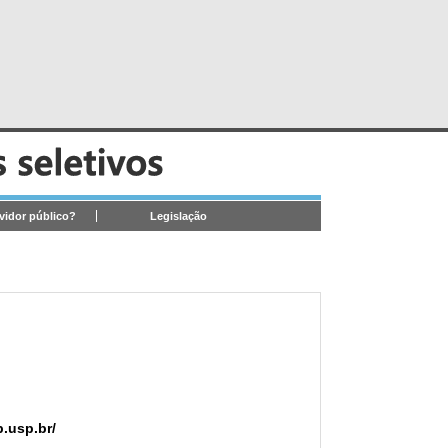
rvidor público?
Legislação
p.usp.br/